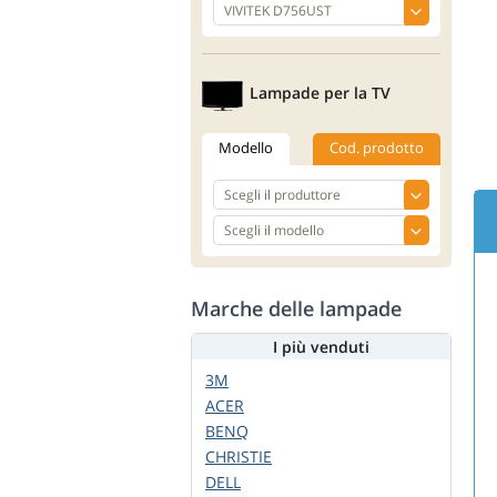
Lampade per la TV
Modello
Cod. prodotto
Marche delle lampade
I più venduti
3M
ACER
BENQ
CHRISTIE
DELL