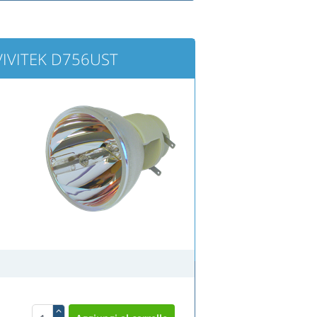
e VIVITEK D756UST