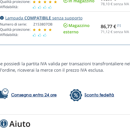
In magazzino
Qualità proiezione:
78,10
€ senza IVA
Affidabilità:
Lampada
COMPATIBILE
senza supporto
Numero di serie:
Z153807OB
Magazzino
86,77 €
[1]
Qualità proiezione:
esterno
71,12
€ senza IVA
Affidabilità:
e possiedi la partita IVA valida per transazioni transfrontaliere ne
l'ordine, riceverai la merce con il prezzo IVA esclusa.
Consegna entro 24 ore
Sconto fedeltà
Aiuto