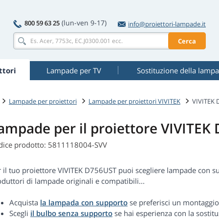
(lun-ven 9-17)
800 59 63 25
info@proiettori-lampade.it
Cerca
tori
Lampade per TV
Sostituzione della lamp
Lampade per proiettori
Lampade per proiettori VIVITEK
VIVITEK 
ampade per il proiettore VIVITEK
dice prodotto: 5811118004-SVV
r il tuo proiettore VIVITEK D756UST puoi scegliere lampade con 
duttori di lampade originali e compatibili...
Acquista
la lampada con supporto
se preferisci un montaggio
Scegli
il bulbo senza supporto
se hai esperienza con la sostitu