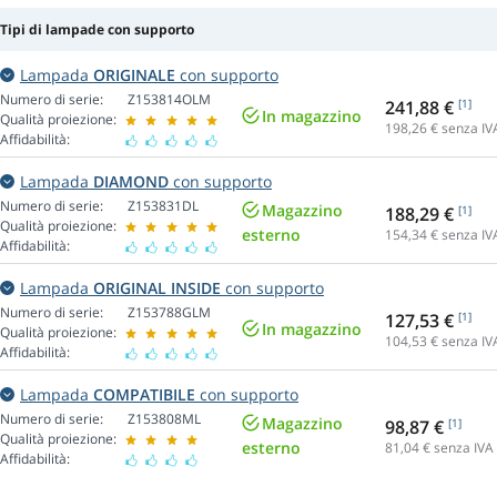
Tipi di lampade con supporto
Lampada
ORIGINALE
con supporto
Numero di serie:
Z153814OLM
241,88 €
[1]
In magazzino
Qualità proiezione:
198,26
€ senza IV
Affidabilità:
Lampada
DIAMOND
con supporto
Numero di serie:
Z153831DL
Magazzino
188,29 €
[1]
Qualità proiezione:
esterno
154,34
€ senza IV
Affidabilità:
Lampada
ORIGINAL INSIDE
con supporto
Numero di serie:
Z153788GLM
127,53 €
[1]
In magazzino
Qualità proiezione:
104,53
€ senza IV
Affidabilità:
Lampada
COMPATIBILE
con supporto
Numero di serie:
Z153808ML
Magazzino
98,87 €
[1]
Qualità proiezione:
esterno
81,04
€ senza IVA
Affidabilità: