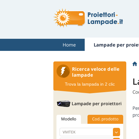
Home
Lampade per proiet
Ricerca veloce delle
lampade
L
Trova la lampada in 2 clic
Co
Lampade per proiettori
Pe
pro
Modello
Cod. prodotto