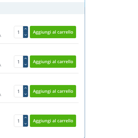
A
A
A