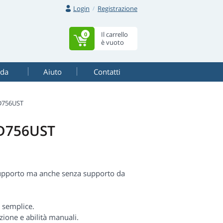
Login
Registrazione
Il carrello
0
è vuoto
ada
Aiuto
Contatti
D756UST
 D756UST
supporto ma anche senza supporto da
 semplice.
zione e abilità manuali.