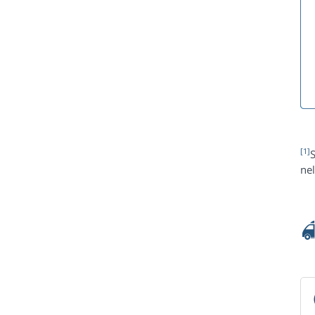
[1]
S
nel