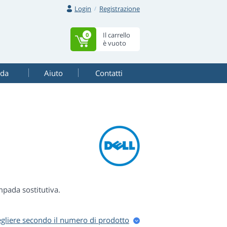
Login
Registrazione
Il carrello
0
è vuoto
ada
Aiuto
Contatti
ampada sostitutiva.
egliere secondo il numero di prodotto