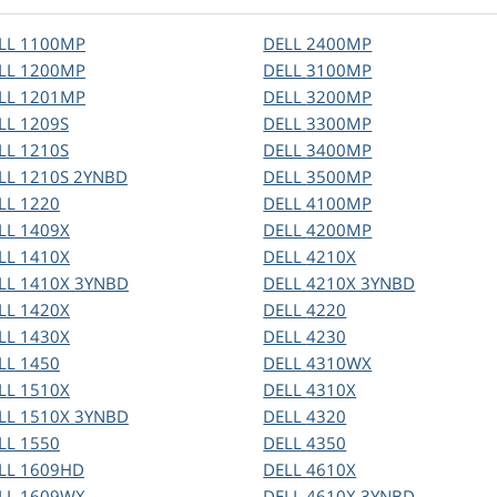
LL
1100MP
DELL
2400MP
LL
1200MP
DELL
3100MP
LL
1201MP
DELL
3200MP
LL
1209S
DELL
3300MP
LL
1210S
DELL
3400MP
LL
1210S 2YNBD
DELL
3500MP
LL
1220
DELL
4100MP
LL
1409X
DELL
4200MP
LL
1410X
DELL
4210X
LL
1410X 3YNBD
DELL
4210X 3YNBD
LL
1420X
DELL
4220
LL
1430X
DELL
4230
LL
1450
DELL
4310WX
LL
1510X
DELL
4310X
LL
1510X 3YNBD
DELL
4320
LL
1550
DELL
4350
LL
1609HD
DELL
4610X
LL
1609WX
DELL
4610X 3YNBD