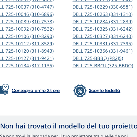
LL
725-10037 (310-4747)
DELL
725-10229 (330-6581)
LL
725-10046 (310-6896)
DELL
725-10263 (331-1310)
LL
725-10089 (310-7578)
DELL
725-10284 (331-2839)
LL
725-10092 (310-7522)
DELL
725-10325 (331-6242)
LL
725-10106 (310-8290)
DELL
725-10327 (331-6240)
LL
725-10112 (311-8529)
DELL
725-10331 (331-7395)
LL
725-10120 (311-8943)
DELL
725-10366 (331-9461)
LL
725-10127 (311-9421)
DELL
725-BBBQ (P82J5)
LL
725-10134 (317-1135)
DELL
725-BBCU (725-BBDO)
Consegna entro 24 ore
Sconto fedeltà
Non hai trovato il modello del tuo proiett
Se non trovi la lampada per il tuo proiettore tra quelle da noi