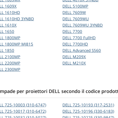
LL
1609X
DELL
5100MP
LL
1610HD
DELL
7609W
LL
1610HD 3YNBD
DELL
7609WU
LL
1610X
DELL
7609WU 3YNBD
LL
1650
DELL
7700
LL
1800MP
DELL
7700 FullHD
LL
1800MP MJ815
DELL
7700HD
LL
1850
DELL
Advanced S560
LL
2100MP
DELL
M209X
LL
2200MP
DELL
M210X
LL
2300MP
mpade per proiettori DELL secondo il codice prodot
LL
725-10003 (310-6747)
DELL
725-10193 (317-2531)
LL
725-10017 (310-6472)
DELL
725-10196 (330-6183)
LL
725-10032 (310-5027)
DELL
725-10225 (330-9847)