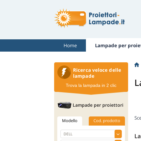
Home
Lampade per proiet
Ricerca veloce delle
lampade
L
Trova la lampada in 2 clic
Lampade per proiettori
Sce
Modello
Cod. prodotto
La