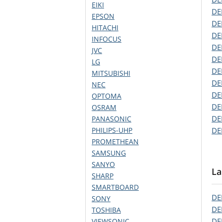
EIKI
DE
EPSON
DE
HITACHI
DE
INFOCUS
DE
JVC
DE
LG
DE
MITSUBISHI
DE
NEC
DE
OPTOMA
DE
OSRAM
DE
PANASONIC
PHILIPS-UHP
DE
PROMETHEAN
SAMSUNG
SANYO
La
SHARP
SMARTBOARD
DE
SONY
DE
TOSHIBA
DE
VIEWSONIC