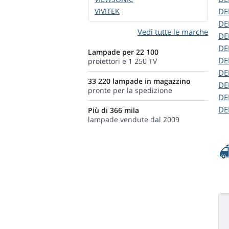
VIVITEK
DE
DE
Vedi tutte le marche
DE
DE
Lampade per 22 100
DE
proiettori e 1 250 TV
DE
33 220 lampade in magazzino
DE
pronte per la spedizione
DE
DE
Più di 366 mila
lampade vendute dal 2009