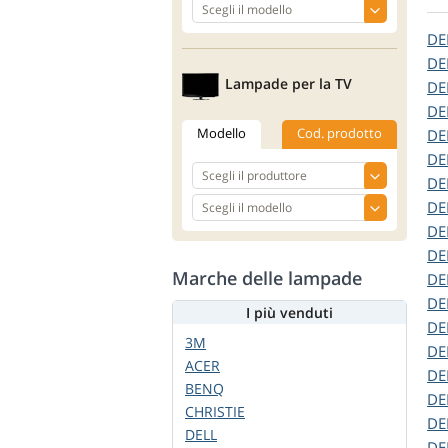
DE
DE
Lampade per la TV
DE
DE
Modello
Cod. prodotto
DE
DE
DE
DE
DE
DE
Marche delle lampade
DE
DE
I più venduti
DE
3M
DE
ACER
DE
BENQ
DE
CHRISTIE
DE
DELL
DE