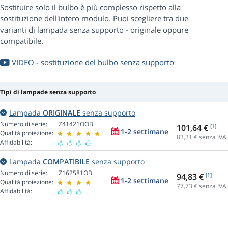
Sostituire solo il bulbo è più complesso rispetto alla
sostituzione dell'intero modulo. Puoi scegliere tra due
varianti di lampada senza supporto - originale oppure
compatibile.
VIDEO - sostituzione del bulbo senza supporto
Tipi di lampade senza supporto
Lampada
ORIGINALE
senza supporto
Numero di serie:
Z41421OOB
101,64 €
[1]
1-2 settimane
Qualità proiezione:
83,31
€ senza IVA
Affidabilità:
Lampada
COMPATIBILE
senza supporto
Numero di serie:
Z162581OB
94,83 €
[1]
1-2 settimane
Qualità proiezione:
77,73
€ senza IVA
Affidabilità: