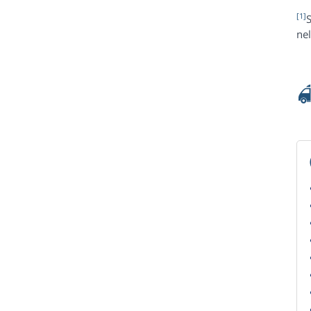
[1]
S
nel