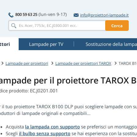
(lun-ven 9-17)
800 59 63 25
info@proiettori-lampade.it
Cerca
tori
Lampade per TV
Sostituzione della lamp
Lampade per proiettori
Lampade per proiettori TAROX
TAROX B1
ampade per il proiettore TAROX 
dice prodotto: EC.J0201.001
r il tuo proiettore TAROX B100 DLP puoi scegliere lampade con 
duttori di lampade originali e compatibili...
Acquista
la lampada con supporto
se preferisci un montaggio
Scegli
il bulbo senza supporto
se hai esperienza con la sostitu