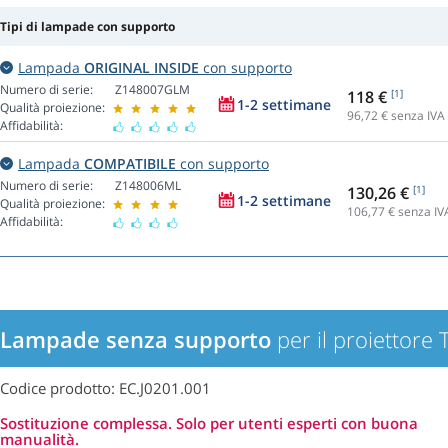
Tipi di lampade con supporto
Lampada
ORIGINAL INSIDE
con supporto
Numero di serie:
Z148007GLM
118 €
[1]
1-2 settimane
Qualità proiezione:
96,72
€ senza IVA
Affidabilità:
Lampada
COMPATIBILE
con supporto
Numero di serie:
Z148006ML
130,26 €
[1]
1-2 settimane
Qualità proiezione:
106,77
€ senza IV
Affidabilità:
Lampade senza supporto
per il proiettor
Codice prodotto: EC.J0201.001
Sostituzione complessa. Solo per utenti esperti con buona
manualità.