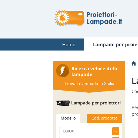
Home
Lampade per proiet
Ricerca veloce delle
lampade
L
Trova la lampada in 2 clic
Co
Lampade per proiettori
Pe
pro
Modello
Cod. prodotto