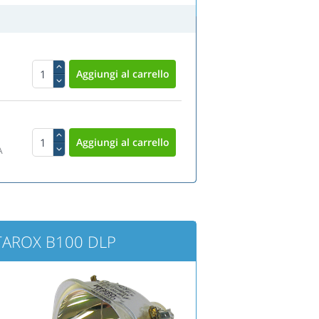
A
e TAROX B100 DLP