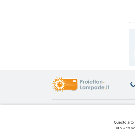
Informazioni
A
Aiuto
Re
Questo sito 
Garanzia
Re
sito web ac
Programma di fedeltà
Co