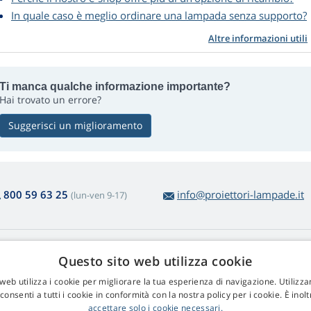
In quale caso è meglio ordinare una lampada senza supporto?
Altre informazioni utili
Ti manca qualche informazione importante?
Hai trovato un errore?
Suggerisci un miglioramento
800 59 63 25
info@proiettori-lampade.it
(lun-ven 9-17)
cquisto delle lampade
Web Retail s.r.o.
Questo sito web utilizza cookie
si e Reclami
Contatti
web utilizza i cookie per migliorare la tua esperienza di navigazione. Utilizza
stituzione merce semplificata
GDPR
consenti a tutti i cookie in conformità con la nostra policy per i cookie. È inolt
ndizioni di vendita
accettare solo i cookie necessari.