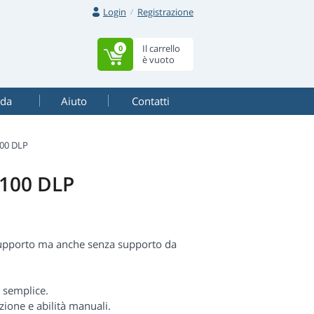
Login
Registrazione
Il carrello
0
è vuoto
ada
Aiuto
Contatti
00 DLP
B100 DLP
supporto ma anche senza supporto da
 semplice.
zione e abilità manuali.