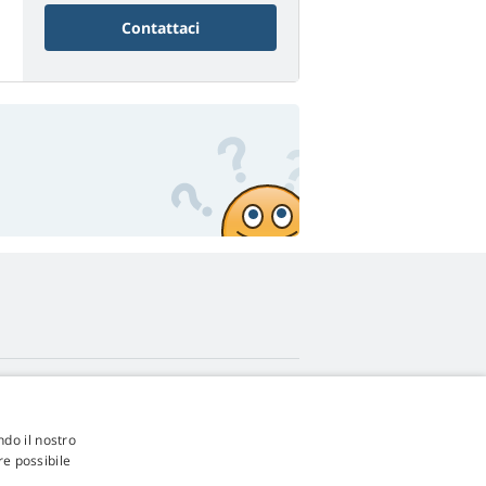
Contattaci
4,9
stelle
ndo il nostro
545 recensioni
Google
re possibile