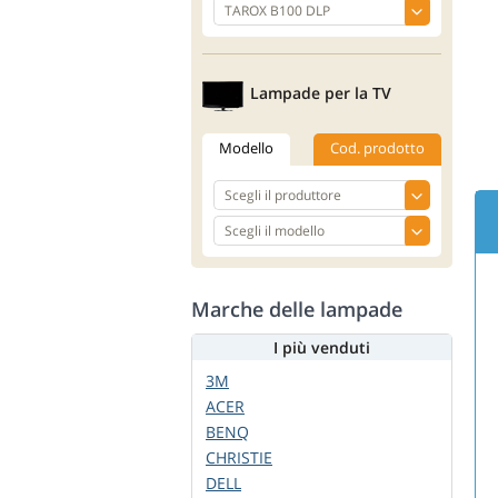
Lampade per la TV
Modello
Cod. prodotto
Marche delle lampade
I più venduti
3M
ACER
BENQ
CHRISTIE
DELL