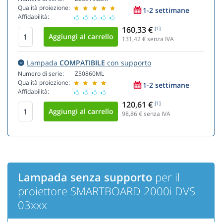
Qualità proiezione:
1-2 settimane
Affidabilità:
160,33 €
[1]
131,42
€ senza IVA
Lampada
COMPATIBILE
con supporto
Numero di serie:
Z50860ML
Qualità proiezione:
1-2 settimane
Affidabilità:
120,61 €
[1]
98,86
€ senza IVA
Lampada senza supporto
per il
proiettore SMARTBOARD 2000i DVS
03xxx