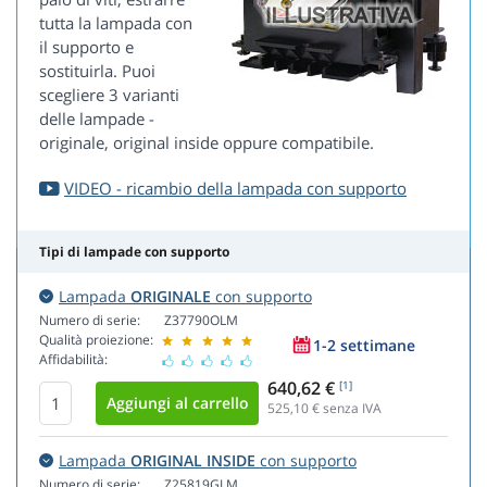
tutta la lampada con
il supporto e
sostituirla. Puoi
scegliere 3 varianti
delle lampade -
originale, original inside oppure compatibile.
VIDEO - ricambio della lampada con supporto
Tipi di lampade con supporto
Lampada
ORIGINALE
con supporto
Numero di serie:
Z37790OLM
Qualità proiezione:
1-2 settimane
Affidabilità:
640,62 €
[1]
525,10
€ senza IVA
Lampada
ORIGINAL INSIDE
con supporto
Numero di serie:
Z25819GLM