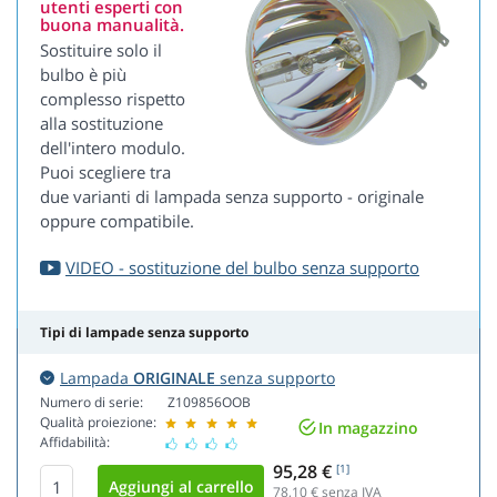
utenti esperti con
buona manualità.
Sostituire solo il
bulbo è più
complesso rispetto
alla sostituzione
dell'intero modulo.
Puoi scegliere tra
due varianti di lampada senza supporto - originale
oppure compatibile.
VIDEO - sostituzione del bulbo senza supporto
Tipi di lampade senza supporto
Lampada
ORIGINALE
senza supporto
Numero di serie:
Z109856OOB
Qualità proiezione:
In magazzino
Affidabilità:
95,28 €
[1]
78,10
€ senza IVA