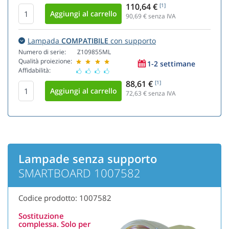
110,64 €
[1]
90,69
€ senza IVA
Lampada
COMPATIBILE
con supporto
Numero di serie:
Z109855ML
Qualità proiezione:
1-2 settimane
Affidabilità:
88,61 €
[1]
72,63
€ senza IVA
Lampade senza supporto
SMARTBOARD 1007582
Codice prodotto: 1007582
Sostituzione
complessa. Solo per