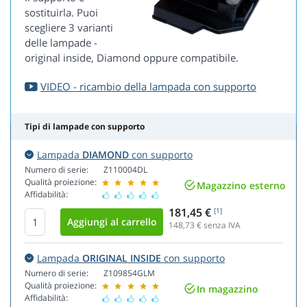
sostituirla. Puoi
scegliere 3 varianti
delle lampade -
original inside, Diamond oppure compatibile.
VIDEO - ricambio della lampada con supporto
Tipi di lampade con supporto
Lampada
DIAMOND
con supporto
Numero di serie:
Z110004DL
Qualità proiezione:
Magazzino esterno
Affidabilità:
181,45 €
[1]
148,73
€ senza IVA
Lampada
ORIGINAL INSIDE
con supporto
Numero di serie:
Z109854GLM
Qualità proiezione:
In magazzino
Affidabilità: