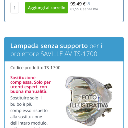
99,49 €
[1]
81,55
€ senza IVA
Lampada senza supporto
per il
proiettore SAVILLE AV TS-1700
Codice prodotto: TS-1700
Sostituzione
complessa. Solo per
utenti esperti con
buona manualità.
Sostituire solo il
bulbo è più
complesso rispetto
alla sostituzione
dell'intero modulo.