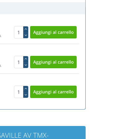
A
A
 SAVILLE AV TMX-