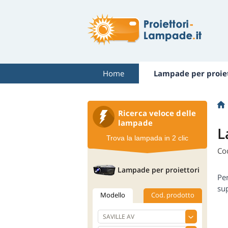
Home
Lampade per proiet
Ricerca veloce delle
lampade
L
Trova la lampada in 2 clic
Co
Lampade per proiettori
Pe
sup
Modello
Cod. prodotto