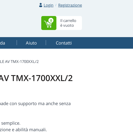
Login
Registrazione
Il carrello
0
è vuoto
ada
Aiuto
Contatti
LLE AV TMX-1700XXL/2
E AV TMX-1700XXL/2
mpade con supporto ma anche senza
 semplice.
zione e abilità manuali.