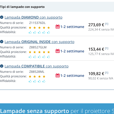
Tipi di lampade con supporto
Lampada
DIAMOND
con supporto
Numero di serie:
Z115376DL
273,69 €
[1]
1-2 settimane
Qualità proiezione:
224,34
€ senza IV
Affidabilità:
Lampada
ORIGINAL INSIDE
con supporto
Numero di serie:
Z88527GLM
153,44 €
[1]
1-2 settimane
Qualità proiezione:
125,77
€ senza IV
Affidabilità:
Lampada
COMPATIBILE
con supporto
Numero di serie:
Z88528ML
109,82 €
[1]
1-2 settimane
Qualità proiezione:
90,02
€ senza IVA
Affidabilità:
Lampade senza supporto
per il proiettore