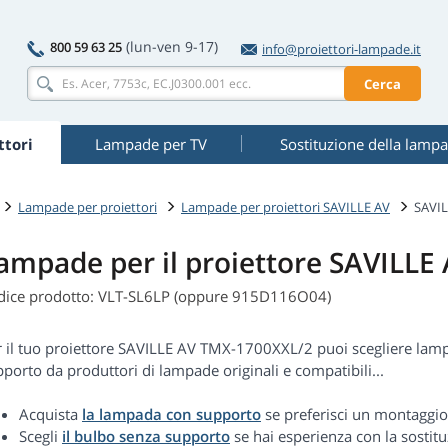
(lun-ven 9-17)
800 59 63 25
info@proiettori-lampade.it
Cerca
tori
Lampade per TV
Sostituzione della lamp
Lampade per proiettori
Lampade per proiettori SAVILLE AV
SAVI
ampade per il proiettore SAVILL
dice prodotto: VLT-SL6LP (oppure 915D116O04)
r il tuo proiettore SAVILLE AV TMX-1700XXL/2 puoi scegliere la
porto da produttori di lampade originali e compatibili...
Acquista
la lampada con supporto
se preferisci un montaggio
Scegli
il bulbo senza supporto
se hai esperienza con la sostitu