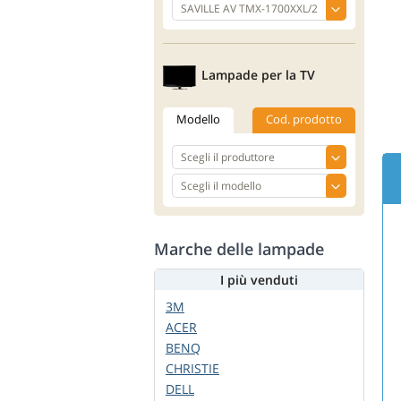
Lampade per la TV
Modello
Cod. prodotto
Marche delle lampade
I più venduti
3M
ACER
BENQ
CHRISTIE
DELL