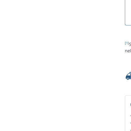
[1]
S
nel