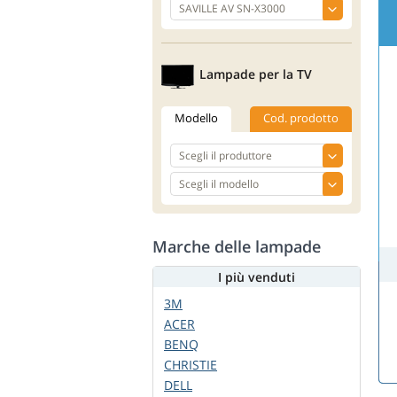
Lampade per la TV
Modello
Cod. prodotto
Marche delle lampade
I più venduti
3M
ACER
BENQ
CHRISTIE
DELL