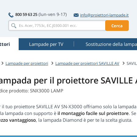
(lun-ven 9-17)
800 59 63 25
info@proiettori-lampade.it
Cerca
tori
Lampade per TV
Sostituzione della lamp
Lampade per proiettori
Lampade per proiettori SAVILLE AV
SAVIL
ampada per il proiettore SAVILLE
dice prodotto: SNX3000 LAMP
 il tuo proiettore SAVILLE AV SN-X3000 offriamo solo la lampada 
lla lampada con supporto è
il montaggio facile sul proiettore
. S
ezzo vantaggioso
, la lampada Diamond è per te la scelta giusta.