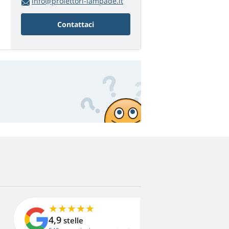
info@proiettori-lampade.it
Contattaci
4,9
stelle