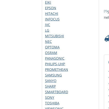
EIKI
EPSON
[1]
S
HITACHI
nel
INFOCUS
JVC
LG
MITSUBISHI
NEC
OPTOMA
OSRAM
PANASONIC
PHILIPS-UHP
PROMETHEAN
SAMSUNG
SANYO
SHARP
SMARTBOARD
SONY
TOSHIBA
VIEWSONIC