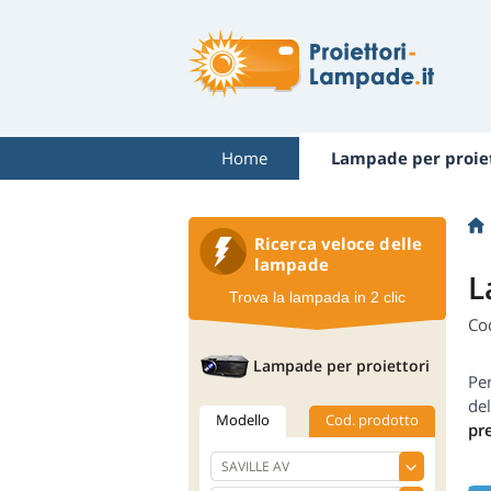
Home
Lampade per proiet
Ricerca veloce delle
lampade
L
Trova la lampada in 2 clic
Co
Lampade per proiettori
Per
de
Modello
Cod. prodotto
pr