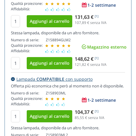
Qualità proiezione:
1-2 settimane
Affidabilità:
131,63 €
[1]
107,89
€ senza IVA
Stessa lampada, disponibile da un altro fornitore.
Numero di serie:
Z158894GLM2
Qualità proiezione:
Magazzino esterno
Affidabilità:
148,62 €
[1]
121,82
€ senza IVA
Lampada
COMPATIBILE
con supporto
Offerta più economica che però al momento non è disponibile.
Numero di serie:
Z158903ML
Qualità proiezione:
1-2 settimane
Affidabilità:
104,37 €
[1]
85,55
€ senza IVA
Stessa lampada, disponibile da un altro fornitore.
Numero di serie:
Z158903ML2