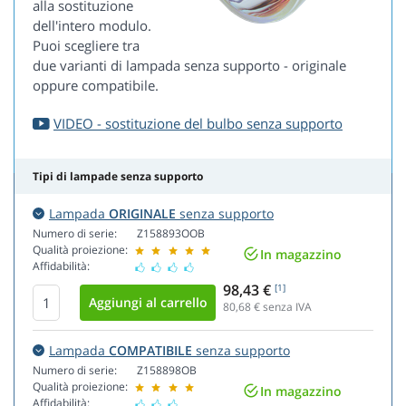
alla sostituzione
dell'intero modulo.
Puoi scegliere tra
due varianti di lampada senza supporto - originale
oppure compatibile.
VIDEO - sostituzione del bulbo senza supporto
Tipi di lampade senza supporto
Lampada
ORIGINALE
senza supporto
Numero di serie:
Z158893OOB
Qualità proiezione:
In magazzino
Affidabilità:
98,43 €
[1]
80,68
€ senza IVA
Lampada
COMPATIBILE
senza supporto
Numero di serie:
Z158898OB
Qualità proiezione:
In magazzino
Affidabilità: