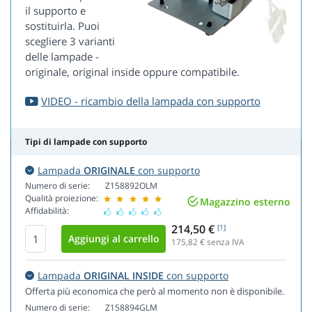
il supporto e
sostituirla. Puoi
scegliere 3 varianti
delle lampade -
originale, original inside oppure compatibile.
VIDEO - ricambio della lampada con supporto
Tipi di lampade con supporto
Lampada
ORIGINALE
con supporto
Numero di serie:
Z158892OLM
Qualità proiezione:
Magazzino esterno
Affidabilità:
214,50 €
[1]
175,82
€ senza IVA
Lampada
ORIGINAL INSIDE
con supporto
Offerta più economica che però al momento non è disponibile.
Numero di serie:
Z158894GLM