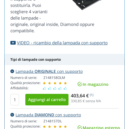
sostituirla. Puoi
scegliere 4 varianti
delle lampade -
originale, original inside, Diamond oppure
compatibile.
VIDEO - ricambio della lampada con supporto
Tipi di lampade con supporto
Lampada
ORIGINALE
con supporto
Numero di serie:
Z148158OLM
Qualità proiezione:
In magazzino
Affidabilità:
403,64 €
[1]
330,85
€ senza IVA
Lampada
DIAMOND
con supporto
Numero di serie:
Z148157DL
Qualità proiezione:
Magazzino esterno