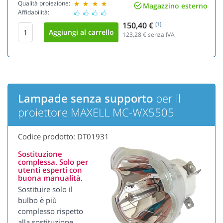
Qualità proiezione:
Magazzino esterno
Affidabilità:
150,40 €
[1]
123,28
€ senza IVA
Lampade senza supporto
per il
proiettore MAXELL MC-WX5505
Codice prodotto: DT01931
Sostituzione
complessa. Solo per
utenti esperti con
buona manualità.
Sostituire solo il
bulbo è più
complesso rispetto
alla sostituzione