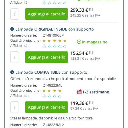
Affidabilità:
299,33 €
[1]
245,35
€ senza IVA
Lampada
ORIGINAL INSIDE
con supporto
Numero di serie:
Z148199GLM
Qualità proiezione:
In magazzino
Affidabilità:
156,54 €
[1]
128,31
€ senza IVA
Lampada
COMPATIBILE
con supporto
Offerta più economica che però al momento non è disponibile.
Numero di serie:
Z148223ML
Qualità proiezione:
1-2 settimane
Affidabilità:
119,36 €
[1]
97,84
€ senza IVA
Stessa lampada, disponibile da un altro fornitore.
Numero di serie:
Z148223ML2