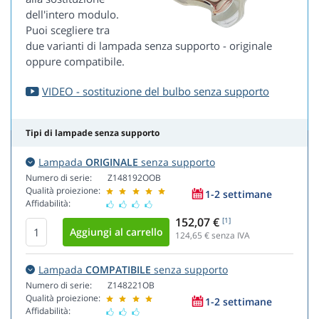
dell'intero modulo.
Puoi scegliere tra
due varianti di lampada senza supporto - originale
oppure compatibile.
VIDEO - sostituzione del bulbo senza supporto
Tipi di lampade senza supporto
Lampada
ORIGINALE
senza supporto
Numero di serie:
Z148192OOB
Qualità proiezione:
1-2 settimane
Affidabilità:
152,07 €
[1]
124,65
€ senza IVA
Lampada
COMPATIBILE
senza supporto
Numero di serie:
Z148221OB
Qualità proiezione:
1-2 settimane
Affidabilità: