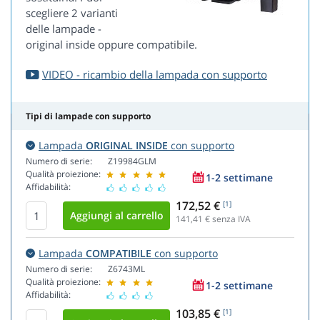
scegliere 2 varianti
delle lampade -
original inside oppure compatibile.
VIDEO - ricambio della lampada con supporto
Tipi di lampade con supporto
Lampada
ORIGINAL INSIDE
con supporto
Numero di serie:
Z19984GLM
Qualità proiezione:
1-2 settimane
Affidabilità:
172,52 €
[1]
141,41
€ senza IVA
Lampada
COMPATIBILE
con supporto
Numero di serie:
Z6743ML
Qualità proiezione:
1-2 settimane
Affidabilità:
103,85 €
[1]