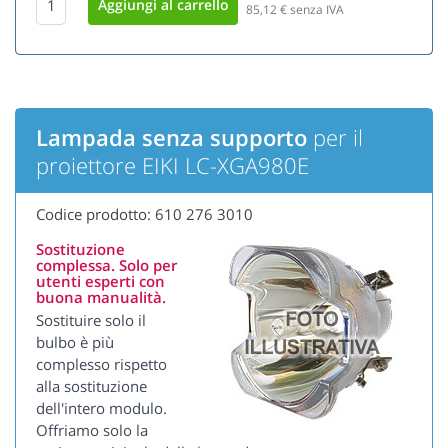
85,12
€ senza IVA
Lampada senza supporto
per il
proiettore EIKI LC-XGA980E
Codice prodotto: 610 276 3010
Sostituzione
complessa. Solo per
utenti esperti con
buona manualità.
Sostituire solo il
bulbo è più
complesso rispetto
alla sostituzione
dell'intero modulo.
Offriamo solo la