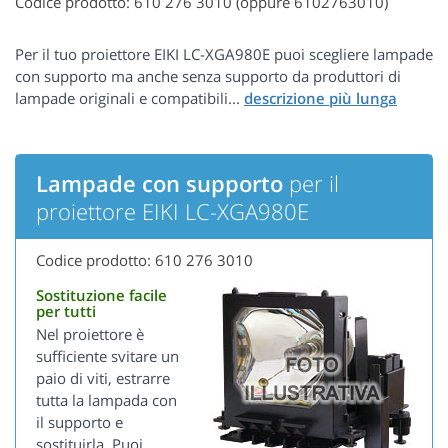
Codice prodotto: 610 276 3010 (oppure 6102763010)
Per il tuo proiettore EIKI LC-XGA980E puoi scegliere lampade
con supporto ma anche senza supporto da produttori di
lampade originali e compatibili...
Lampade con supporto
per il
proiettore EIKI LC-XGA980E
Codice prodotto: 610 276 3010
Sostituzione facile
per tutti
Nel proiettore è
sufficiente svitare un
paio di viti, estrarre
tutta la lampada con
il supporto e
sostituirla. Puoi