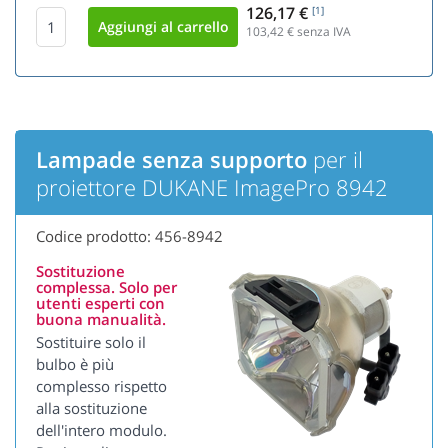
126,17 €
[1]
103,42
€ senza IVA
Lampade senza supporto
per il
proiettore DUKANE ImagePro 8942
Codice prodotto: 456-8942
Sostituzione
complessa. Solo per
utenti esperti con
buona manualità.
Sostituire solo il
bulbo è più
complesso rispetto
alla sostituzione
dell'intero modulo.