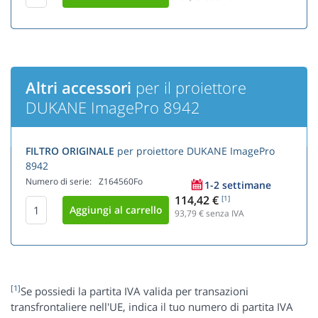
Altri accessori
per il proiettore
DUKANE ImagePro 8942
FILTRO ORIGINALE
per proiettore DUKANE ImagePro
8942
Numero di serie:
Z164560Fo
1-2 settimane
114,42 €
[1]
93,79
€ senza IVA
[1]
Se possiedi la partita IVA valida per transazioni
transfrontaliere nell'UE, indica il tuo numero di partita IVA