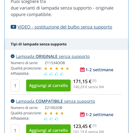
Puoi scegliere tra
due varianti di lampada senza supporto - originale
oppure compatibile.
VIDEO - sostituzione del bulbo senza supporto
Tipi di lampade senza supporto
Lampada
ORIGINALE
senza supporto
Numero di serie:
Z11534OOB
Qualità proiezione:
1-2 settimane
Affidabilità:
171,15 €
[1]
140,29
€ senza IVA
Lampada
COMPATIBILE
senza supporto
Numero di serie:
Z21002OB
Qualità proiezione:
1-2 settimane
Affidabilità:
123,45 €
[1]
101,19
€ senza IVA