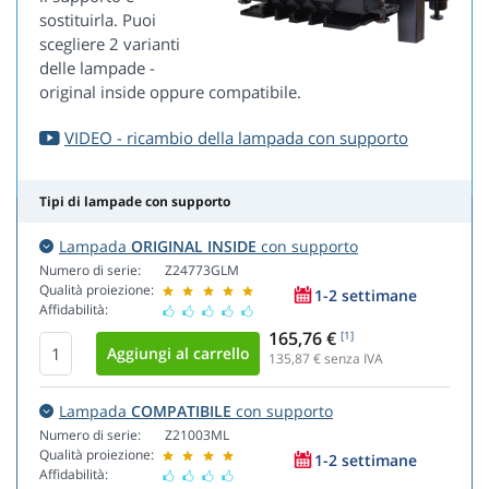
sostituirla. Puoi
scegliere 2 varianti
delle lampade -
original inside oppure compatibile.
VIDEO - ricambio della lampada con supporto
Tipi di lampade con supporto
Lampada
ORIGINAL INSIDE
con supporto
Numero di serie:
Z24773GLM
Qualità proiezione:
1-2 settimane
Affidabilità:
165,76 €
[1]
135,87
€ senza IVA
Lampada
COMPATIBILE
con supporto
Numero di serie:
Z21003ML
Qualità proiezione:
1-2 settimane
Affidabilità: