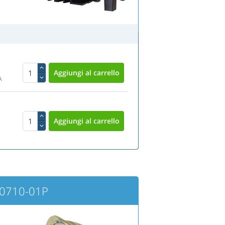
A
00710-01P