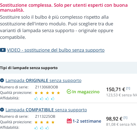
Sostituzione complessa. Solo per utenti esperti con buona
manualità.
Sostituire solo il bulbo è più complesso rispetto alla
sostituzione dell'intero modulo. Puoi scegliere tra due
varianti di lampada senza supporto - originale oppure
compatibile.
VIDEO - sostituzione del bulbo senza supporto
Tipi di lampade senza supporto
Lampada
ORIGINALE
senza supporto
Numero di serie:
Z113068OOB
150,71 €
[1]
In magazzino
Qualità proiezione:
123,53
€ senza IV
Affidabilità:
Lampada
COMPATIBILE
senza supporto
Numero di serie:
Z113225OB
98,92 €
[1]
1-2 settimane
Qualità proiezione:
81,08
€ senza IVA
Affidabilità: