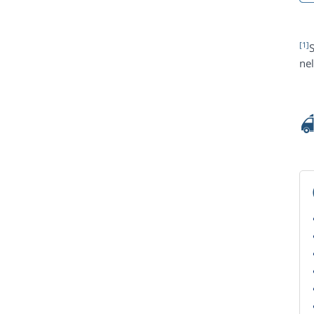
[1]
S
nel