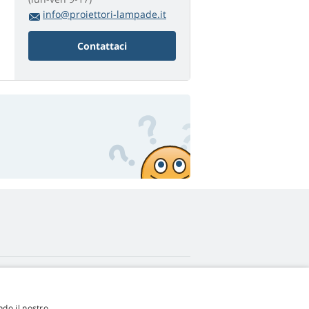
info@proiettori-lampade.it
Contattaci
4,9
stelle
ndo il nostro