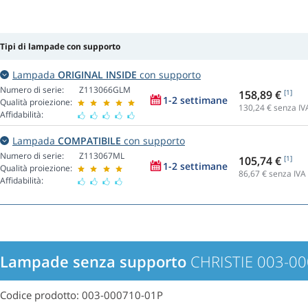
Tipi di lampade con supporto
Lampada
ORIGINAL INSIDE
con supporto
Numero di serie:
Z113066GLM
158,89 €
[1]
1-2 settimane
Qualità proiezione:
130,24
€ senza IV
Affidabilità:
Lampada
COMPATIBILE
con supporto
Numero di serie:
Z113067ML
105,74 €
[1]
1-2 settimane
Qualità proiezione:
86,67
€ senza IVA
Affidabilità:
Lampade senza supporto
CHRISTIE 003-0
Codice prodotto: 003-000710-01P