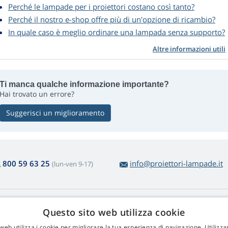
Perché le lampade per i proiettori costano così tanto?
Perché il nostro e-shop offre più di un'opzione di ricambio?
In quale caso è meglio ordinare una lampada senza supporto?
Altre informazioni utili
Ti manca qualche informazione importante?
Hai trovato un errore?
Suggerisci un miglioramento
800 59 63 25
info@proiettori-lampade.it
(lun-ven 9-17)
cquisto delle lampade
Web Retail s.r.o.
Questo sito web utilizza cookie
si e Reclami
Contatti
web utilizza i cookie per migliorare la tua esperienza di navigazione. Utilizza