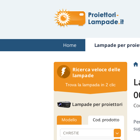
Home
Lampade per proiet
Ricerca veloce delle
lampade
L
Trova la lampada in 2 clic
0
Lampade per proiettori
Co
Modello
Cod. prodotto
Pe
sup