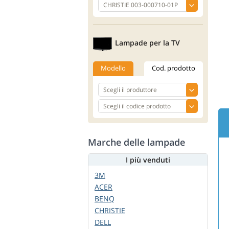
Lampade per la TV
Modello
Cod. prodotto
Marche delle lampade
I più venduti
3M
ACER
BENQ
CHRISTIE
DELL