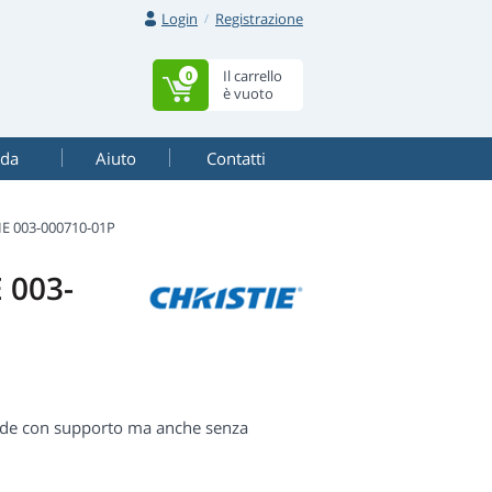
Login
Registrazione
Il carrello
0
è vuoto
ada
Aiuto
Contatti
E 003-000710-01P
 003-
pade con supporto ma anche senza