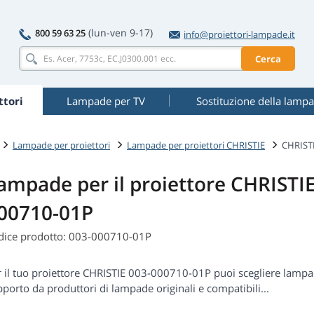
(lun-ven 9-17)
800 59 63 25
info@proiettori-lampade.it
Cerca
tori
Lampade per TV
Sostituzione della lamp
Lampade per proiettori
Lampade per proiettori CHRISTIE
CHRISTI
ampade per il proiettore CHRISTIE
00710-01P
dice prodotto: 003-000710-01P
r il tuo proiettore CHRISTIE 003-000710-01P puoi scegliere lam
porto da produttori di lampade originali e compatibili...