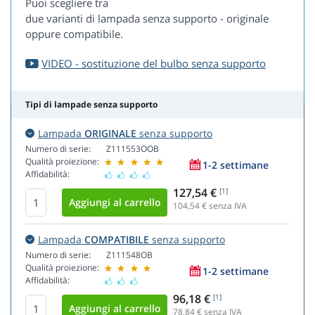
Puoi scegliere tra
due varianti di lampada senza supporto - originale
oppure compatibile.
VIDEO - sostituzione del bulbo senza supporto
Tipi di lampade senza supporto
Lampada
ORIGINALE
senza supporto
Numero di serie:
Z111553OOB
Qualità proiezione:
1-2 settimane
Affidabilità:
127,54 €
[1]
104,54
€ senza IVA
Lampada
COMPATIBILE
senza supporto
Numero di serie:
Z111548OB
Qualità proiezione:
1-2 settimane
Affidabilità:
96,18 €
[1]
78,84
€ senza IVA