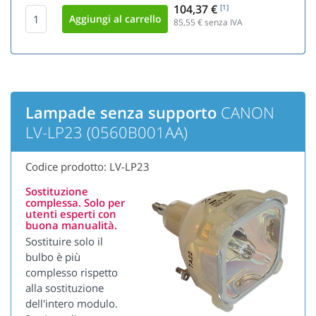
104,37 €
[1]
85,55
€ senza IVA
Lampade senza supporto
CANON
LV-LP23 (0560B001AA)
Codice prodotto: LV-LP23
Sostituzione
complessa. Solo per
utenti esperti con
buona manualità.
Sostituire solo il
bulbo è più
complesso rispetto
alla sostituzione
dell'intero modulo.