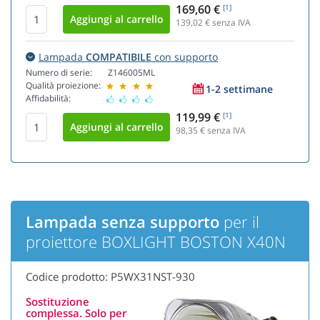
169,60 €
[1]
139,02
€ senza IVA
Lampada
COMPATIBILE
con supporto
Numero di serie:
Z146005ML
Qualità proiezione:
1-2 settimane
Affidabilità:
119,99 €
[1]
98,35
€ senza IVA
Lampada senza supporto
per il
proiettore BOXLIGHT BOSTON X40N
Codice prodotto: P5WX31NST-930
Sostituzione
complessa. Solo per